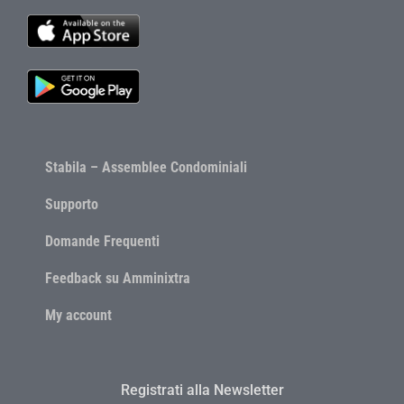
Stabila – Assemblee Condominiali
Supporto
Domande Frequenti
Feedback su Amminixtra
My account
Registrati alla Newsletter