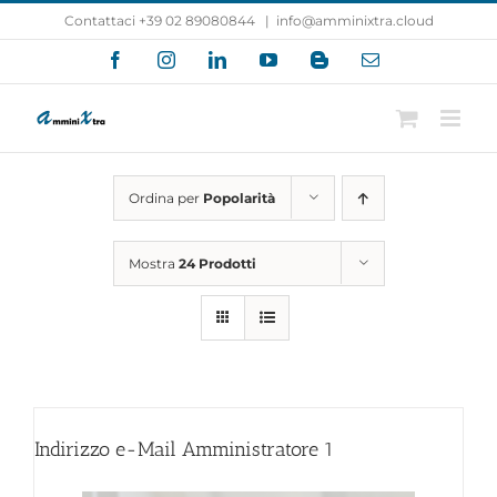
Salta
Contattaci +39 02 89080844
|
info@amminixtra.cloud
al
Facebook
Instagram
LinkedIn
YouTube
Blogger
Email
contenuto
Ordina per
Popolarità
Mostra
24 Prodotti
Indirizzo e-Mail Amministratore
1