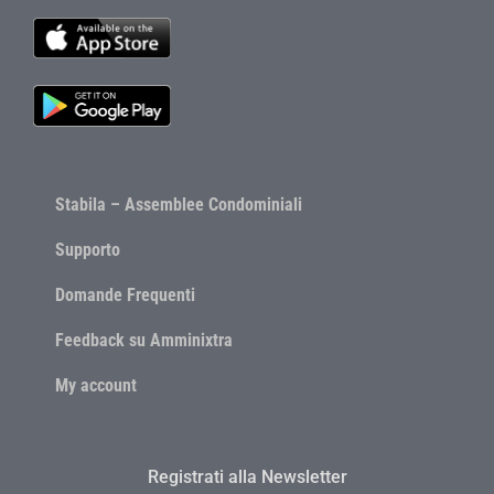
Stabila – Assemblee Condominiali
Supporto
Domande Frequenti
Feedback su Amminixtra
My account
Registrati alla Newsletter