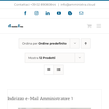
Salta
Contattaci +39 02 89080844
|
info@amminixtra.cloud
al
Facebook
Instagram
LinkedIn
YouTube
Blogger
Email
contenuto
Ordina per
Ordine predefinito
Mostra
12 Prodotti
Indirizzo e-Mail Amministratore
1